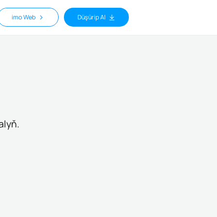
imo Web
Düşürip Al
alyň.