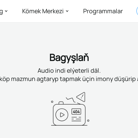
g
Kömek Merkezi
Programmalar
Bagyşlaň
Audio indi elýeterli däl.
köp mazmun agtaryp tapmak üçin imony düşürip 