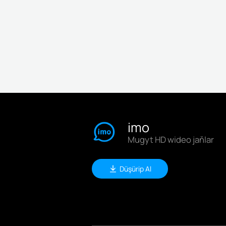
imo
Mugyt HD wideo jaňlar
Düşürip Al