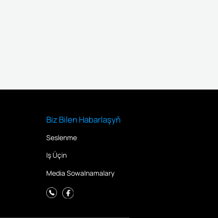
Biz Bilen Habarlaşyň
Seslenme
Iş Üçin
Media Sowalnamalary