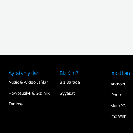
Aýratynlyklar
Biz Kim?
imo Ulan
Audio & Wideo Jaňlar
Biz Barada
Android
Howpsuzlyk & Gizlinlik
Syýasat
iPhone
Terjime
Mac/PC
imo Web