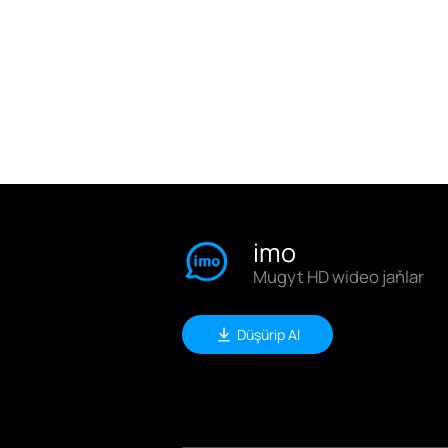
imo
Mugyt HD wideo jaňlar
Düşürip Al