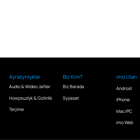
Aýratynlyklar
Biz Kim?
imo Ulan
Audio & Wideo Jaňlar
Biz Barada
Android
Howpsuzlyk & Gizlinlik
Syýasat
iPhone
Terjime
Mac/PC
imo Web