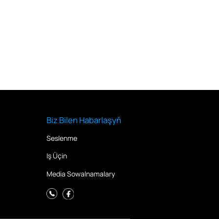
Biz Bilen Habarlaşyň
Seslenme
Iş Üçin
Media Sowalnamalary