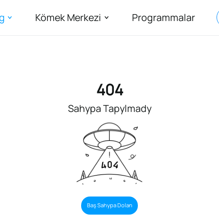
g
Kömek Merkezi
Programmalar
404
Sahypa Tapylmady
Baş Sahypa Dolan