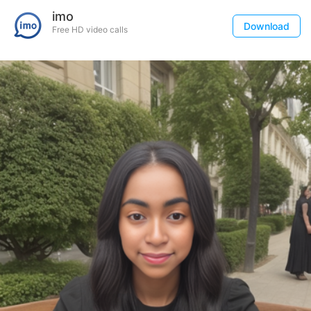
imo
Download
Free HD video calls