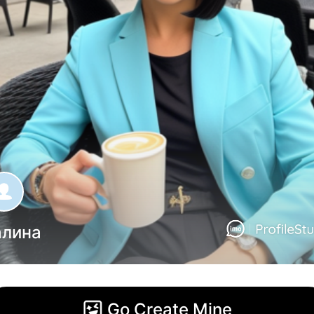
алина
Go Create Mine