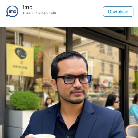
imo
Download
Free HD video calls