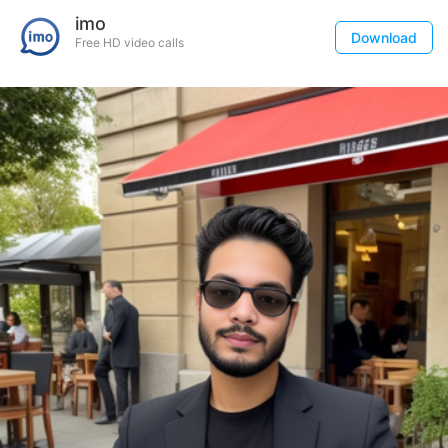
imo
Download
Free HD video calls