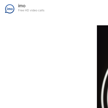
imo
Free HD video calls