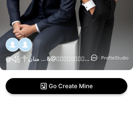
@
꧁༒صلاح الدين بن منان༒꧂
&@
✺⃟✺⃟✺⃟✺⃟❥❥❀➳➳ সেই তুমি ্➳̶᭄✺⃟✺⃟✺⃟❀❹⃝⃟⃝⃟⃜⃛❹⃝⃟⃝⃟⃜⃛❹⃝⃟⃝⃟⃜⃛❥❥❥
Go Create Mine