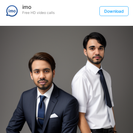
imo
Download
Free HD video calls