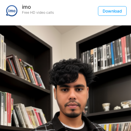
imo
Download
Free HD video calls