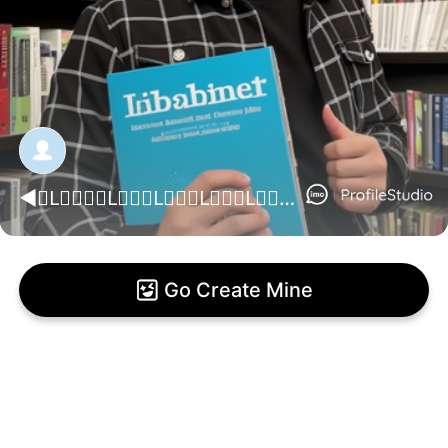
‌‌◄⌾L⃟⃟⃝⃟L⃟⃟⃝L⃟⃟⃝L⃟⃟⃝L⃟⃟▓⬛▓❤✅MD AMRAN⭕HOSSEN ▄▅▆▇█▓▒░ ✅✅▒▓█▇▆▅▄▃▂ᶰᶛᵒ᭄➢ ➢ᶰᶛᵒ᭄➢ᶰ◄⌾l⃟⃝⃟l⃟⃝l⃟⃝l⃟⃝l⃟▓⬛▓⬛ ⋆⃝⋆⃝ ፝͜͡♪♔ཻ͜͡⋆⃝࿌⬛▓⌾l⃟⃝⃟l⃟⃝l⃟J rl⃟⃝l⃟◉‣◄⌾l⃟⃝⃟l⃟⃝l⃟⃝l⃟⃝l⃟▓⬛▓⬛J⋆⃝⋆⃝ ፝͜͡♪♔ཻ͜͡⋆⃝࿌⬛▓⌾l⃟⃝⃟l⃟⃝l⃟,,,,,,
Go Create Mine