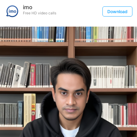
imo
Download
Free HD video calls