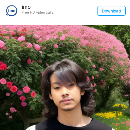
imo
Download
Free HD video calls