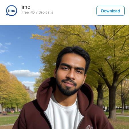
imo
Download
Free HD video calls