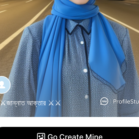
⚔️জান্নাত আক্তার ⚔️⚔️
Go Create Mine