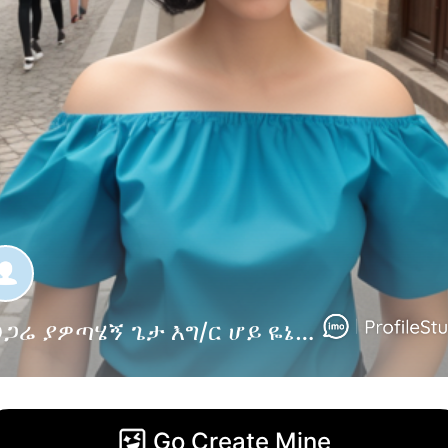
ከሀጋሬ ያዎጣሄኝ ጌታ እግ/ር ሆይ ዬኔ ዬምሏችውን ቤታሠቦችን ሁሉ አንቴ ጣብቅ እሥክመለሥ ክፏችውን አታሠመኝ ሀደራ!❤
Go Create Mine