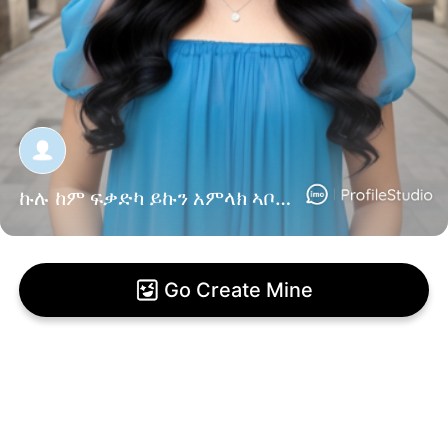
ኩሉ ከም ፍቃድካ ይኩን አምላክ ኣቦይ ።
Go Create Mine