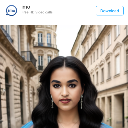
imo
Download
Free HD video calls