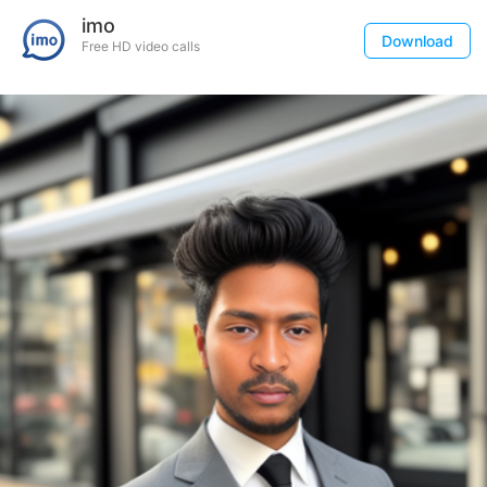
imo
Download
Free HD video calls