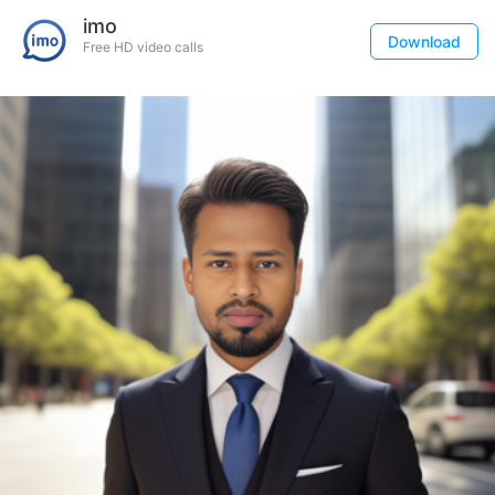
imo
Download
Free HD video calls