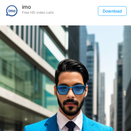
imo
Download
Free HD video calls