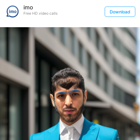
imo
Download
Free HD video calls