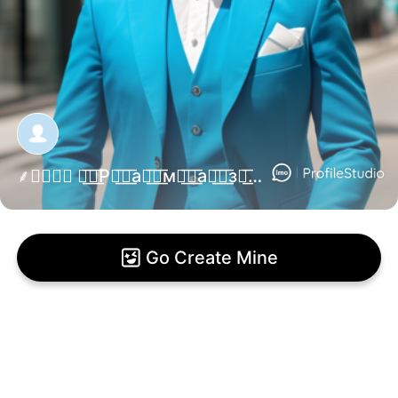
⸙꯭⍣⃝꯭ ᬼ꯭͟͟͞͞Рᬼ꯭͟͟͞͞аᬼ꯭͟͟͞͞мᬼ꯭͟͟͞͞аᬼ꯭͟͟͞͞зᬼ꯭͟͟͞͞оᬼ꯭͟͟͞͞нᬼ꯭͟͞͞❣⃝꯭⍣꯭⸙ꠋꠋꠋꠋꠋꠋꠋꠋꠋꠋꠋꠋꠋꠋꠋꠋꠋꠋꠋꠋꠋꠋꠋꠋꠋꠋꠋꠋꠋꠋꠋꠋꠋꠋꠋꠋꠋꠋꠋꠋꠋꠋꠋꠋꠋꠋꠋꠋꠋꠋꠋꠋꠋꠋꠋꠋ
Go Create Mine