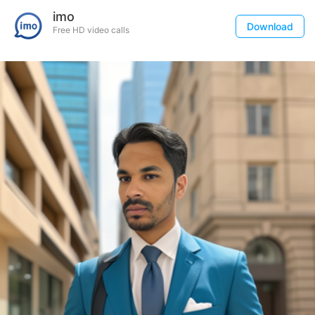
imo
Download
Free HD video calls