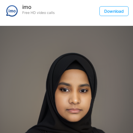
imo
Download
Free HD video calls