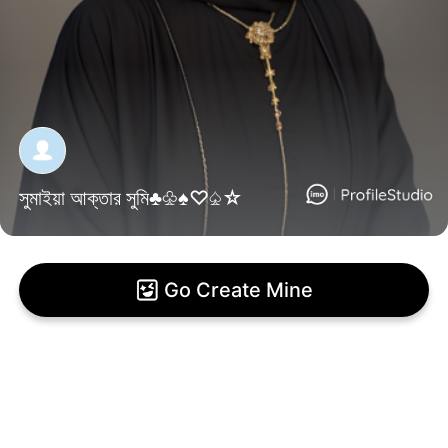
সুমাইয়া আক্তার সুমি♣︎♧♠︎♡♤☆
Go Create Mine