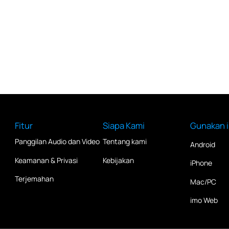
Fitur
Siapa Kami
Gunakan 
s
Panggilan Audio dan Video
Tentang kami
Android
Keamanan & Privasi
Kebijakan
iPhone
Terjemahan
Mac/PC
imo Web