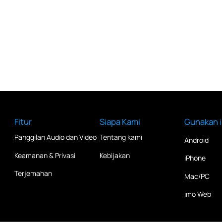
Fitur
Siapa Kami
Gunakan 
s
Panggilan Audio dan Video
Tentang kami
Android
Keamanan & Privasi
Kebijakan
iPhone
Terjemahan
Mac/PC
imo Web