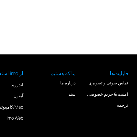
قابلیت‌ها
ما که هستیم
از imo استفاده کنید
تماس صوتی و تصویری
درباره ما
اندروید
امنیت & حریم خصوصی
سند
آیفون
ترجمه
Mac/کامپیوتر شخصی (PC)
imo Web